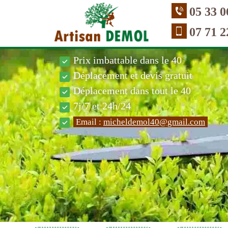
05 33 0
07 71 2
Prix imbattable dans le 40
Déplacement et devis gratuit
Déplacement dans tout le 40
7j/7 et 24h/24
Email :
micheldemol40@gmail.com