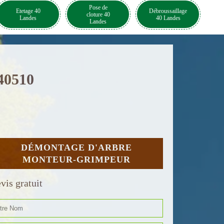
Pose de
Etetage 40
Débroussaillage
cloture 40
Landes
40 Landes
Landes
 40510
DÉMONTAGE D'ARBRE
MONTEUR-GRIMPEUR
vis gratuit