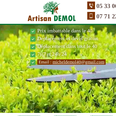
05 33 0
07 71 2
Prix imbattable dans le 40
Déplacement et devis gratuit
Déplacement dans tout le 40
7j/7 et 24h/24
Email :
micheldemol40@gmail.com