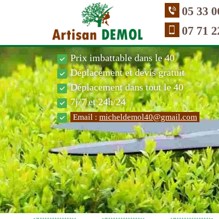
05 33 0
07 71 2
Prix imbattable dans le 40
Déplacement et devis gratuit
Déplacement dans tout le 40
7j/7 et 24h/24
Email :
micheldemol40@gmail.com