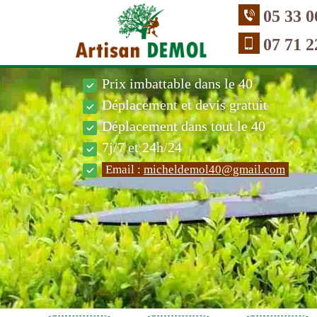
05 33 0
07 71 2
Prix imbattable dans le 40
Déplacement et devis gratuit
Déplacement dans tout le 40
7j/7 et 24h/24
Email :
micheldemol40@gmail.com