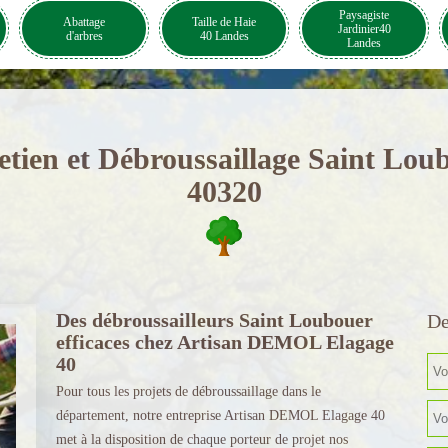
Paysagiste
Abattage
Taille de Haie
Jardinier40
d'arbres
40 Landes
Landes
etien et Débroussaillage Saint Lou
40320
Des débroussailleurs Saint Loubouer
De
efficaces chez Artisan DEMOL Elagage
40
Pour tous les projets de débroussaillage dans le
département, notre entreprise Artisan DEMOL Elagage 40
met à la disposition de chaque porteur de projet nos