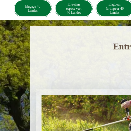
Entretien
Elagueur
Elagage 40
espace vert
Grimpeur 40
Landes
40 Landes
Landes
Entr