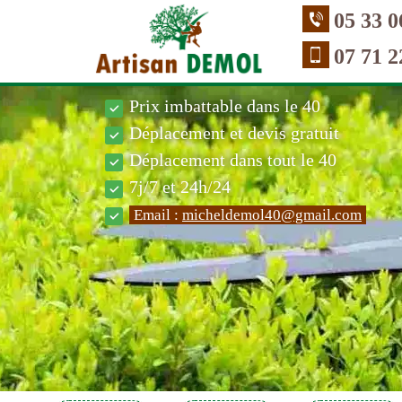
05 33 0
07 71 2
Prix imbattable dans le 40
Déplacement et devis gratuit
Déplacement dans tout le 40
7j/7 et 24h/24
Email :
micheldemol40@gmail.com