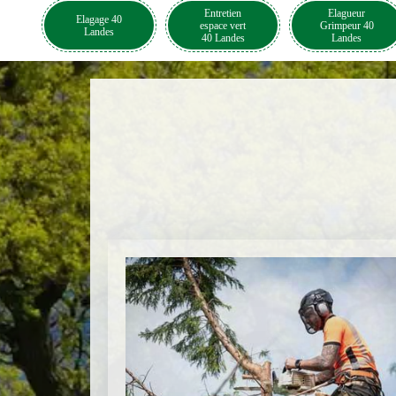
Entretien
Elagueur
Elagage 40
espace vert
Grimpeur 40
Landes
40 Landes
Landes