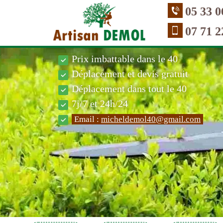
05 33 0
07 71 2
Prix imbattable dans le 40
Déplacement et devis gratuit
Déplacement dans tout le 40
7j/7 et 24h/24
Email :
micheldemol40@gmail.com