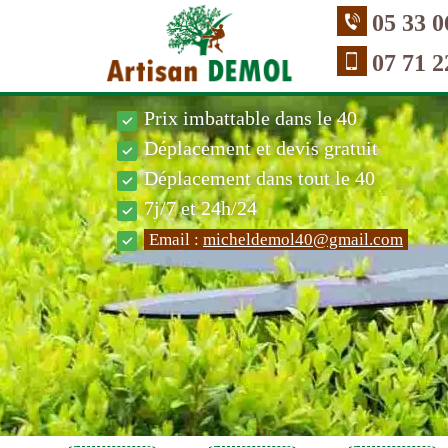
05 33 0
07 71 2
Prix imbattable dans le 40
Déplacement et devis gratuit
Déplacement dans tout le 40
7j/7 et 24h/24
Email :
micheldemol40@gmail.com