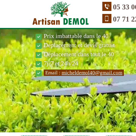
05 33 0
07 71 2
Prix imbattable dans le 40
Déplacement et devis gratuit
Déplacement dans tout le 40
7j/7 et 24h/24
Email :
micheldemol40@gmail.com