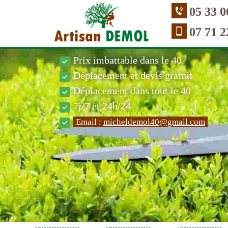
05 33 0
07 71 2
Prix imbattable dans le 40
Déplacement et devis gratuit
Déplacement dans tout le 40
7j/7 et 24h/24
Email :
micheldemol40@gmail.com