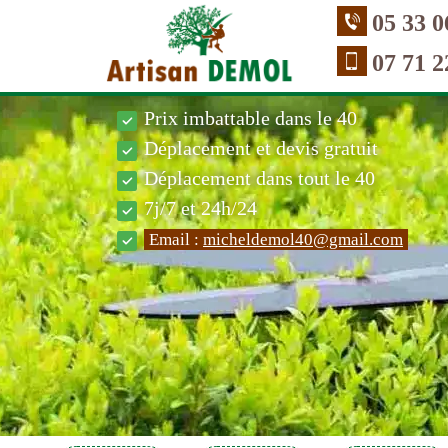
05 33 0
07 71 2
Prix imbattable dans le 40
Déplacement et devis gratuit
Déplacement dans tout le 40
7j/7 et 24h/24
Email :
micheldemol40@gmail.com