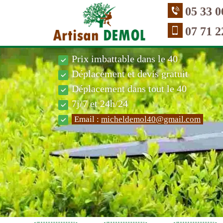
05 33 0
07 71 2
Prix imbattable dans le 40
Déplacement et devis gratuit
Déplacement dans tout le 40
7j/7 et 24h/24
Email :
micheldemol40@gmail.com