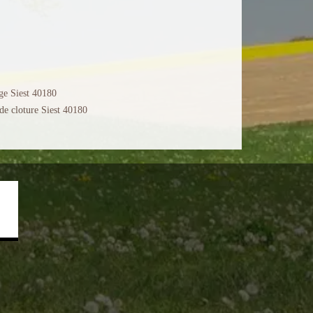
ge Siest 40180
de cloture Siest 40180