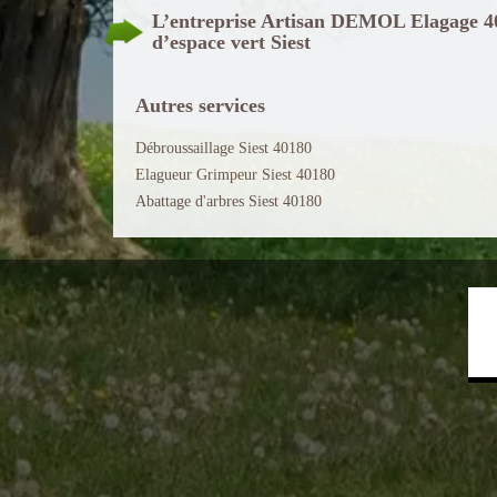
L’entreprise Artisan DEMOL Elagage 40 d
d’espace vert Siest
Autres services
Débroussaillage Siest 40180
Elagueur Grimpeur Siest 40180
Abattage d'arbres Siest 40180