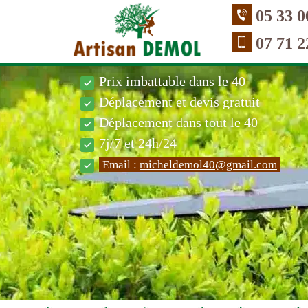
05 33 0
07 71 2
Prix imbattable dans le 40
Déplacement et devis gratuit
Déplacement dans tout le 40
7j/7 et 24h/24
Email :
micheldemol40@gmail.com