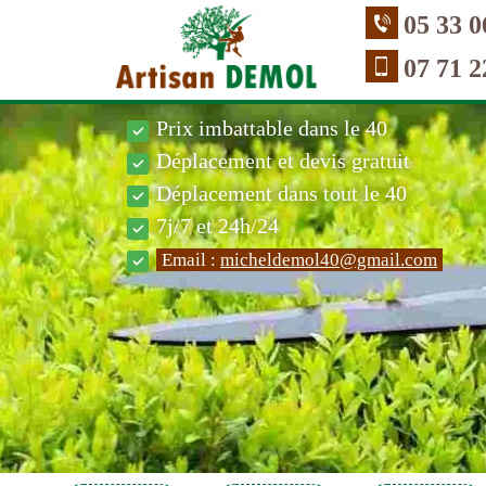
05 33 0
07 71 2
Prix imbattable dans le 40
Déplacement et devis gratuit
Déplacement dans tout le 40
7j/7 et 24h/24
Email :
micheldemol40@gmail.com