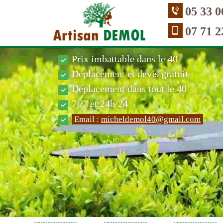
05 33 0
07 71 2
Prix imbattable dans le 40
Déplacement et devis gratuit
Déplacement dans tout le 40
7j/7 et 24h/24
Email :
micheldemol40@gmail.com