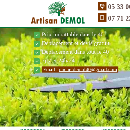
05 33 0
07 71 2
Prix imbattable dans le 40
Déplacement et devis gratuit
Déplacement dans tout le 40
7j/7 et 24h/24
Email :
micheldemol40@gmail.com