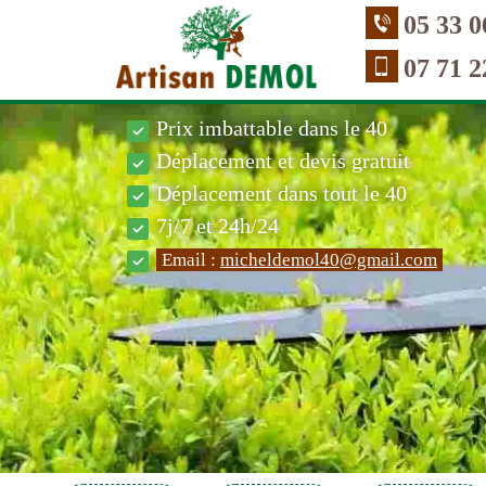
05 33 0
07 71 2
Prix imbattable dans le 40
Déplacement et devis gratuit
Déplacement dans tout le 40
7j/7 et 24h/24
Email :
micheldemol40@gmail.com