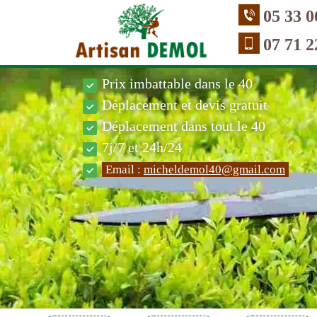
05 33 0
07 71 2
Prix imbattable dans le 40
Déplacement et devis gratuit
Déplacement dans tout le 40
7j/7 et 24h/24
Email :
micheldemol40@gmail.com